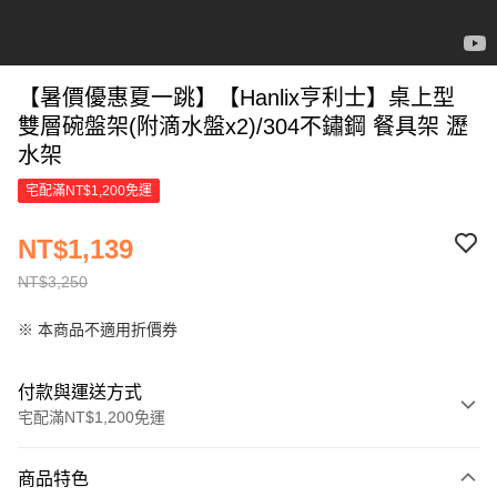
【暑價優惠夏一跳】【Hanlix亨利士】桌上型
雙層碗盤架(附滴水盤x2)/304不鏽鋼 餐具架 瀝
水架
宅配滿NT$1,200免運
NT$1,139
NT$3,250
※ 本商品不適用折價券
付款與運送方式
宅配滿NT$1,200免運
付款方式
商品特色
信用卡一次付款