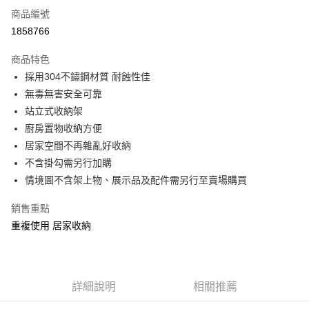
商品編號
LINE Pay
1858766
Apple Pay
商品特色
街口支付
採用304不鏽鋼材質 耐蝕性佳
無毒無害安全可靠
悠遊付
站立式收納架
ATM付款
廚房置物收納方便
居家空間不再雜亂好收納
運送方式
不含掛勾需另行加購
情境圖不含架上物、展示品及配件需另行至賣場購買
宅配
每筆NT$190，滿NT$1,200(含以上)免運費
銷售重點
重複使用 居家收納
詳細說明
相關推薦