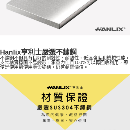
Hanlix亨利士嚴選不鏽鋼
不鏽鋼不但具有良好的耐蝕性、耐熱性、低溫強度和機械性能，
支架精實穩固不易變形，承重力佳且100%可以再回收利用，即
使是使用到使用壽命終結，仍有剩餘價值。