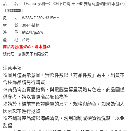
品 名：【Hanlix 亨利士】304不鏽鋼 桌上型 雙層碗盤架(附滴水盤x2)
【9303008】
尺 寸：W335xD230xH315mm
材 質：304不鏽鋼
淨 重：約2047g±5%
產 地：台灣
商品內容:籃架x1、滴水盤x2
總代理：掛遍天下有限公司
注意事項：
※圖片僅為示意圖，實際件數以「商品件數」為主，出貨不
含裝飾品請另行購買
※商品均為實體拍攝，與電腦螢幕呈現略有色差，商品圖僅
供參考，請以實際商品顏色為準
※請於下標前需確認購買的尺寸、規格與顏色，如果為個人
因素恕不進行退貨
※不鏽鋼產品請以海綿清洗，勿用鋼刷或硬質物洗滌，以免
刮傷