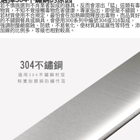
若不慎挑選到不肖業者製成的器具，反而會溶出「錳」這類有毒
物質，不知不覺接觸毒物危害健康。專家指出，即使是不鏽鋼，
若材質使用不合規定，最怕會在加熱瞬間釋放出毒物，而品質好
的不鏽鋼餐具或鍋具，會使用300系列中編號304或316製成，
強調耐酸鹼腐蝕、防銹，不易氧化、使材質具延展性等特性，添
加鎳的比例多，等級也相對較高。