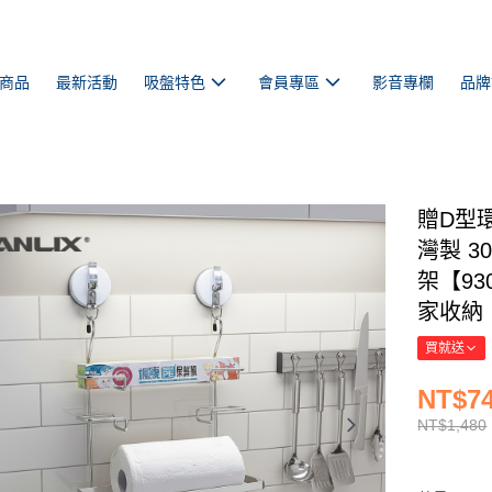
商品
最新活動
吸盤特色
會員專區
影音專欄
品牌
贈D型
灣製 3
架【93
家收納
買就送
NT$7
NT$1,480