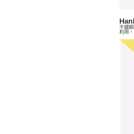
Ha
不鏽鋼
利用，