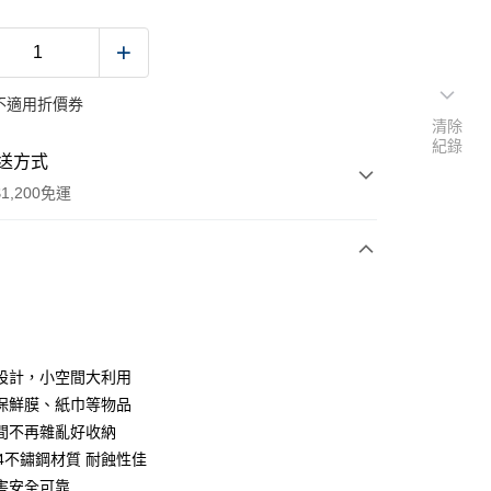
不適用折價券
清除
紀錄
送方式
1,200免運
次付款
設計，小空間大利用
保鮮膜、紙巾等物品
間不再雜亂好收納
04不鏽鋼材質 耐蝕性佳
害安全可靠