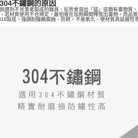
304不鏽鋼的原因
挑選到不肖業者製成的器具，反而會溶出「錳」這類有毒物質，
，若材質使用不合規定，最怕會在加熱瞬間釋放出毒物，而品質
或316製成，強調耐酸鹼腐蝕、防銹，不易氧化、使材質具延展