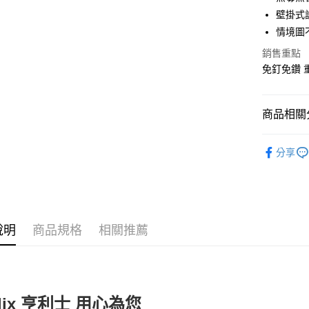
ATM付款
壁掛式
情境圖
運送方式
銷售重點
免釘免鑽 
宅配
每筆NT$1
商品相關分
衛浴與廚
分享
說明
商品規格
相關推薦
nlix 亨利士 用心為您