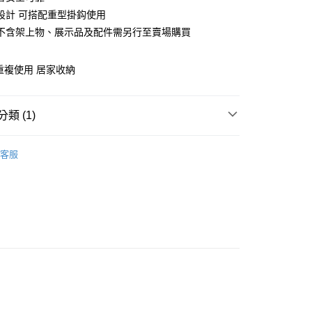
設計 可搭配重型掛鈎使用
不含架上物、展示品及配件需另行至賣場購買
重複使用 居家收納
90，滿NT$1,200(含以上)免運費
類 (1)
房
客服