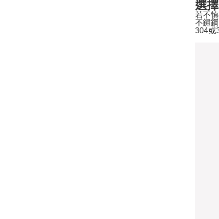
選擇
若不慎
不鏽鋼
304