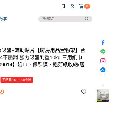
0
故事
環吸盤+輔助貼片【廚房用品置物架】台
04不鏽鋼 強力吸盤耐重10kg 三用紙巾
09014】紙巾、保鮮膜、鋁箔紙收納/居
宅配滿NT$1,200免運
49