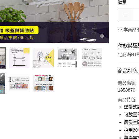
數量
※ 本商品
付款與運
宅配滿NT$
付款方式
商品特色
信用卡一
商品編號
1858870
LINE Pay
商品特色
Apple Pay
壁掛式
可放置
街口支付
廚房空
悠遊付
採用3
無毒無