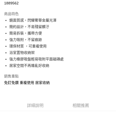
1889562
Apple Pay
商品特色
街口支付
鏡面質感，閃耀奢華金屬光澤
簡約設計，不易殘留髒汙
悠遊付
簡易拆裝，攜帶方便
ATM付款
強力吸附，不留痕跡
環保材質 ，可重複使用
運送方式
浴室置物收納架
強力橡膠吸盤輕易吸附平面磁磚處
宅配
居家空間不再雜亂好收納
每筆NT$190，滿NT$1,200(含以上)免運費
銷售重點
免釘免鑽 重複使用 居家收納
詳細說明
相關推薦