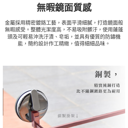
無暇鏡面質感
金屬採用精密鍍鉻工藝，表面平滑細膩，打造鏡面般
無暇感受。整體光潔度高，不易吸附髒汙，使用蓮蓬
頭及可輕易沖洗汙漬、皂垢，並具有優質的防鏽機
能，簡約設計作工精緻，值得細細品味。