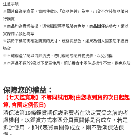
注意事項
※圖片僅為示意圖，實際件數以「商品件數」為主，出貨不含裝飾品請另
行購買
※商品均為實體拍攝，與電腦螢幕呈現略有色差，商品圖僅供參考，請以
實際商品顏色為準
※請於下標前需確認購買的尺寸、規格與顏色，如果為個人因素恕不進行
退貨
※不鏽鋼產品請以海綿清洗，勿用鋼刷或硬質物洗滌，以免刮傷
※本產品不適於9歲以下兒童使用，慎防吞食小零件或操作不當，避免危險
保障您的權益：
【七天鑑賞期】不等同試用期(由您收到貨的次日起起
算, 含國定例假日)
消保法第19條鑑賞期保護消費者在決定買受之前的考
慮權利，以鑑賞方式來區分買賣關係是否成立，若是
拆封使用 ，即代表買賣關係成立，
則不受消保法保
護。