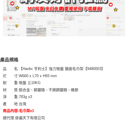
產品規格
品 名:【Hanlix 亨利士】強力吸盤 鏡面毛巾架【9480003】
尺 寸:W660 x L70 x H93 mm
耐 重:吸盤 ≦10KG
材 質:鋁合金、銅鍍鉻、不銹鋼鍍鉻、橡膠
淨 重:783g ±3
產 地:台灣
商品內容:毛巾架x1
總代理:掛遍天下有限公司