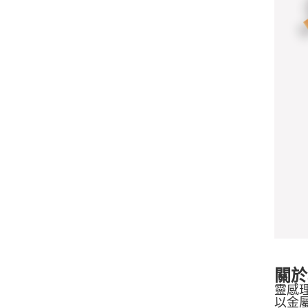
關於a
靈感理
以金