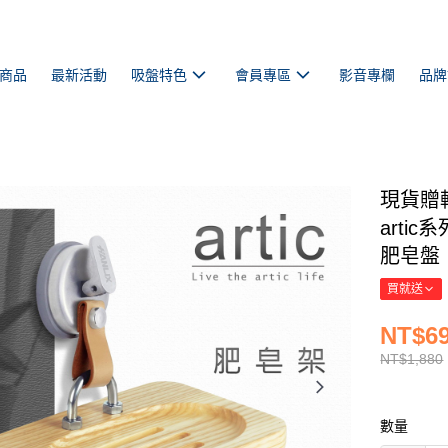
商品
最新活動
吸盤特色
會員專區
影音專欄
品牌
現貨贈輔
arti
肥皂盤【
買就送
NT$6
NT$1,880
數量