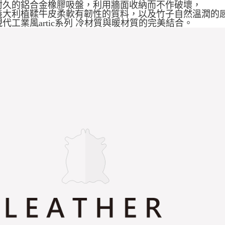
耐久的鋁合金橡膠吸盤，利用牆面收納而不作破壞，
義大利植鞣牛皮柔軟有韌性的質料，以及竹子自然溫潤的
代工業風artic系列 冷材質與暖材質的完美結合。