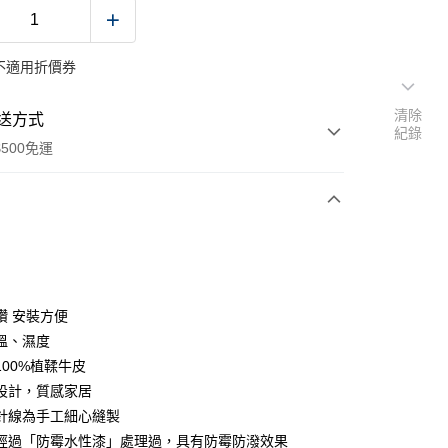
不適用折價券
清除
送方式
紀錄
500免運
次付款
付款
鑽 安裝方便
溫、濕度
100%植鞣牛皮
設計，質感家居
針線為手工細心縫製
經過「防霉水性漆」處理過，具有防霉防潑效果