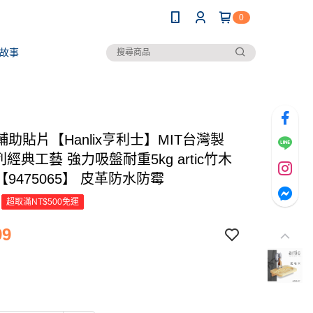
0
故事
助貼片【Hanlix亨利士】MIT台灣製
c系列經典工藝 強力吸盤耐重5kg artic竹木
9475065】 皮革防水防霉
超取滿NT$500免運
99