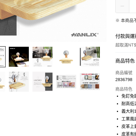
※ 本商品
付款與運
超取滿NT$
付款方式
商品特色
信用卡一
商品編號
2836798
超商取貨
商品特色
LINE Pay
免釘免
耐高低
Apple Pay
義大利
街口支付
工業風
皮革上
悠遊付
皮革有