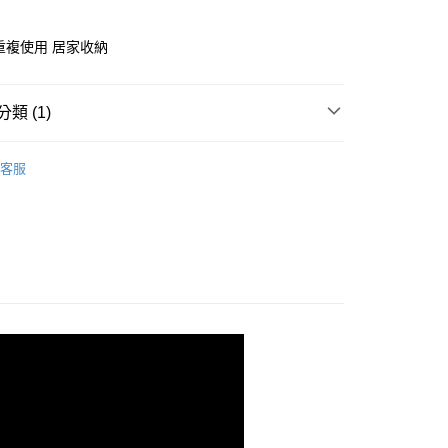
重複使用 居家收納
取貨
類 (1)
20，滿NT$500(含以上)免運費
旅
客服
取貨
20，滿NT$500(含以上)免運費
90，滿NT$1,200(含以上)免運費