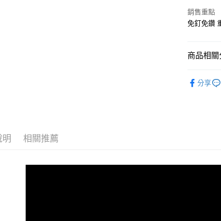
ATM付款
銷售重點
免釘免鑽 
運送方式
全家付款
商品相關分
每筆NT$1
戶外與車
分享
7-11付款
每筆NT$1
宅配
每筆NT$1
說明
相關推薦