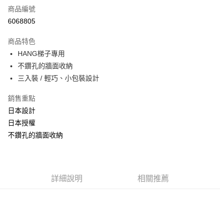
商品編號
LINE Pay
6068805
Apple Pay
商品特色
街口支付
HANG梯子專用
不鑽孔的牆面收納
悠遊付
三入裝 / 輕巧、小包裝設計
ATM付款
銷售重點
日本設計
運送方式
日本授權
宅配
不鑽孔的牆面收納
每筆NT$190，滿NT$1,200(含以上)免運費
詳細說明
相關推薦