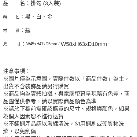
品 名：掛勾 (3入裝)
：
黑、白、金
顏 色
：鐵
材 質
：
W58xH63xD10mm
尺 寸
W45xH47xD5mm /
注意事項：
※圖片僅為示意圖，實際件數以「商品件數」為主，
出貨不含裝飾品請另行購買
※商品均為實體拍攝，與電腦螢幕呈現略有色差，商
品圖僅供參考，請以實際商品顏色為準
※請於下標前需確認購買的尺寸、規格與顏色，如果
為個人因素恕不進行退貨
※不鏽鋼產品請以海綿清洗，勿用鋼刷或硬質物洗
滌，以免刮傷