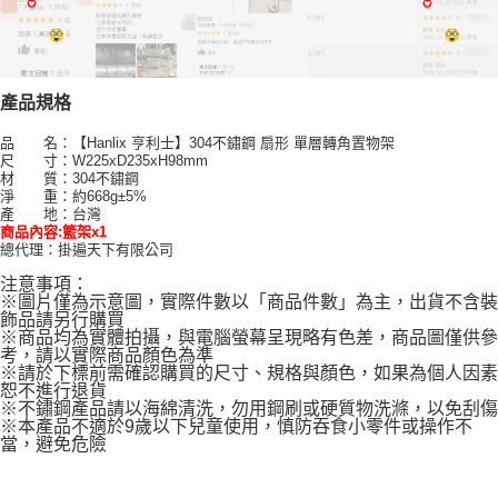
產品規格
品 名：【Hanlix 亨利士】304不鏽鋼 扇形 單層轉角置物架
尺 寸：W225xD235xH98mm
材 質：304不鏽鋼
淨 重：約668g±5%
產 地：台灣
商品內容:籃架x1
總代理：掛遍天下有限公司
注意事項：
※圖片僅為示意圖，實際件數以「商品件數」為主，出貨不含裝
飾品請另行購買
※商品均為實體拍攝，與電腦螢幕呈現略有色差，商品圖僅供參
考，請以實際商品顏色為準
※請於下標前需確認購買的尺寸、規格與顏色，如果為個人因素
恕不進行退貨
※不鏽鋼產品請以海綿清洗，勿用鋼刷或硬質物洗滌，以免刮傷
※本產品不適於9歲以下兒童使用，慎防吞食小零件或操作不
當，避免危險