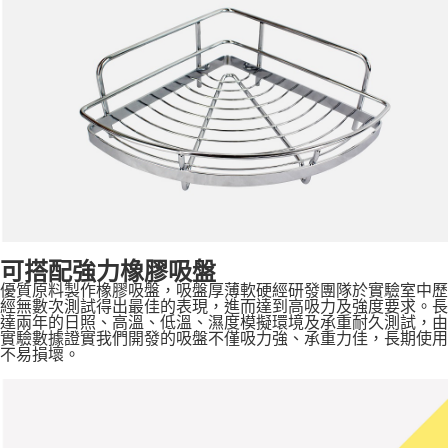
可搭配強力橡膠吸盤
優質原料製作橡膠吸盤，吸盤厚薄軟硬經研發團隊於實驗室中歷
經無數次測試得出最佳的表現，進而達到高吸力及強度要求。長
達兩年的日照、高溫、低溫、濕度模擬環境及承重耐久測試，由
實驗數據證實我們開發的吸盤不僅吸力強、承重力佳，長期使用
不易損壞。