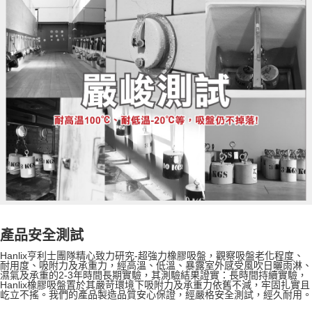
產品安全測試
Hanlix亨利士團隊精心致力研究-超強力橡膠吸盤，觀察吸盤老化程度、
耐用度、吸附力及承重力，經高溫、低溫、暴露室外感受風吹日曬雨淋、
濕氣及承重的2-3年時間長期實驗，其測驗結果證實：長時間持續實驗，
Hanlix橡膠吸盤置於其嚴苛環境下吸附力及承重力依舊不減，牢固扎實且
屹立不搖。我們的產品製造品質安心保證，經嚴格安全測試，經久耐用。