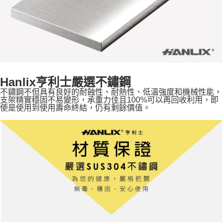
Hanlix亨利士嚴選不鏽鋼
不鏽鋼不但具有良好的耐蝕性、耐熱性、低溫強度和機械性能，
支架精實穩固不易變形，承重力佳且100%可以再回收利用，即
使是使用到使用壽命終結，仍有剩餘價值。