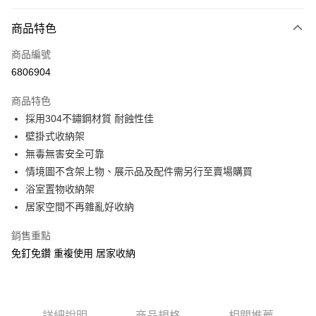
付款方式
商品特色
信用卡一次付款
商品編號
超商取貨付款
6806904
LINE Pay
商品特色
Apple Pay
採用304不鏽鋼材質 耐蝕性佳
壁掛式收納架
街口支付
無毒無害安全可靠
悠遊付
情境圖不含架上物、展示品及配件需另行至賣場購買
浴室置物收納架
ATM付款
居家空間不再雜亂好收納
運送方式
銷售重點
全家付款取貨
免釘免鑽 重複使用 居家收納
每筆NT$120，滿NT$500(含以上)免運費
7-11付款取貨
每筆NT$120，滿NT$500(含以上)免運費
詳細說明
商品規格
相關推薦