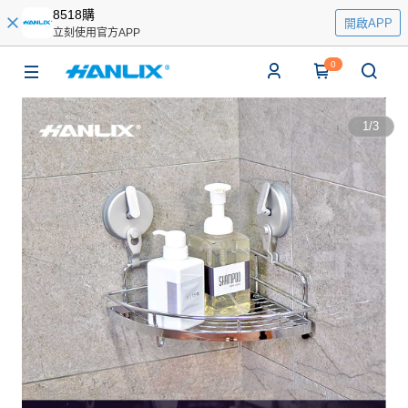
8518購
開啟APP
立刻使用官方APP
0
1
/
3