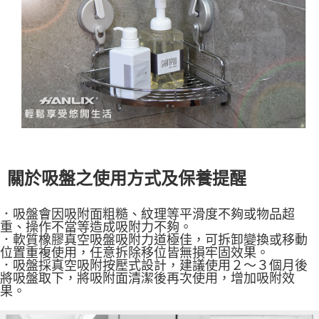
關於吸盤之使用方式及保養提醒
．吸盤會因吸附面粗糙、紋理等平滑度不夠或物品超
重、操作不當等造成吸附力不夠。
．軟質橡膠真空吸盤吸附力道極佳，可拆卸變換或移動
位置重複使用，任意拆除移位皆無損牢固效果。
．吸盤採真空吸附按壓式設計，建議使用２～３個月後
將吸盤取下，將吸附面清潔後再次使用，增加吸附效
果。