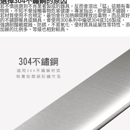
選擇304不鏽鋼的原因
若不慎挑選到不肖業者製成的器具，反而會溶出「錳」這類有毒
物質，不知不覺接觸毒物危害健康。專家指出，即使是不鏽鋼，
若材質使用不合規定，最怕會在加熱瞬間釋放出毒物，而品質好
的不鏽鋼餐具或鍋具，會使用300系列中編號304或316製成，
強調耐酸鹼腐蝕、防銹，不易氧化、使材質具延展性等特性，添
加鎳的比例多，等級也相對較高。