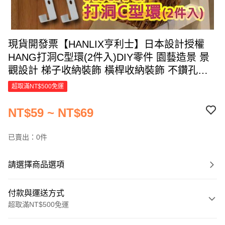
現貨開發票【HANLIX亨利士】日本設計授權
HANG打洞C型環(2件入)DIY零件 園藝造景 景
觀設計 梯子收納裝飾 橫桿收納裝飾 不鑽孔的
牆面收納
超取滿NT$500免運
NT$59 ~ NT$69
已賣出：0件
請選擇商品選項
付款與運送方式
超取滿NT$500免運
付款方式