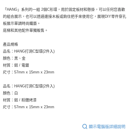
「HANG」系列的一組 2個C形環，用於固定板材和懸掛，可以任何您喜歡
的組合展示，也可以透過連接木板或鉤住把手來使用它，展現DIY零件穿孔
板展示單調時尚鐵藝。
底梯和其他配件單獨販售。
產品規格
品名：HANG打洞C型環(2件入)
顏色：黑、金
材質：鋁 / 電鍍
尺寸：57mm x 15mm x 23mm
品名：HANG打洞C型環(2件入)
顏色：白
材質：鋁 / 粉體烤漆
尺寸：57mm x 15mm x 23mm
顯示電腦版詳細說明