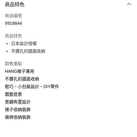
商品特色
信用卡一次付款
商品編號
超商取貨付款
9918844
LINE Pay
商品特色
Apple Pay
日本設計授權
不鑽孔的牆面收納
街口支付
銷售重點
悠遊付
HANG梯子專用
ATM付款
不鑽孔的牆面收納
輕巧、小包裝設計、DIY零件
運送方式
園藝造景
全家付款取貨
景觀佈置設計
每筆NT$120，滿NT$500(含以上)免運費
梯子收納裝飾
橫桿收納裝飾
7-11付款取貨
每筆NT$120，滿NT$500(含以上)免運費